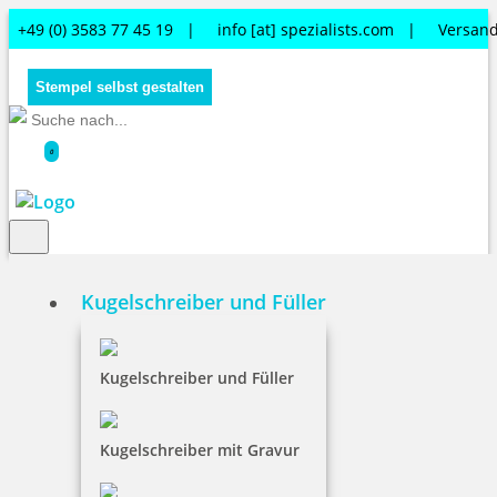
+49 (0) 3583 77 45 19 |
info [at] spezialists.com
|
Versand
Stempel selbst gestalten
0
Kugelschreiber und Füller
Kugelschreiber und Füller
Kugelschreiber und Füller
Kugelschreiber mit Gravur
Pokale