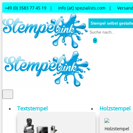
+49 (0) 3583 77 45 19 |
info [at] spezialists.com
|
Versand
Stempel selbst gestalt
0
Textstempel
Holzstempel
Holzstempel