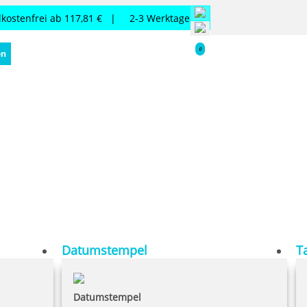
kostenfrei ab 117,81 € |
2-3 Werktage
0
en
Datumstempel
T
Datumstempel