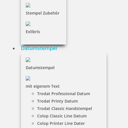
21,25 €
Stempel Zubehör
inkl. 19 % Mwst.
Jetzt gestalten
Exlibris
Datumstempel
Colop Mini Dater S120/P Datumstempel zweifarbig
Datumstempel
mit eigenem Text
Trodat Professional Datum
21,80 €
Trodat Printy Datum
Trodat Classic Handstempel
inkl. 19 % Mwst.
Colop Classic Line Datum
Jetzt gestalten
Colop Printer Line Dater