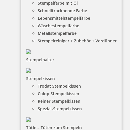
Stempelfarbe mit Öl
Colop Printer 60 Datumstempel m. Datum hoch 76x37 mm
Schnelltrocknende Farbe
Lebensmittelstempelfarbe
Wäschestempelfarbe
Metallstempelfarbe
56,95 €
Stempelreiniger + Zubehör + Verdünner
inkl. 19 % Mwst.
Jetzt gestalten
Stempelhalter
Stempelkissen
Trodat Stempelkissen
Colop Stempelkissen
Reiner Stempelkissen
Colop Printer 60 Datumstempel m. Datum links 76x37 mm
Spezial-Stempelkissen
Tütle – Tüten zum Stempeln