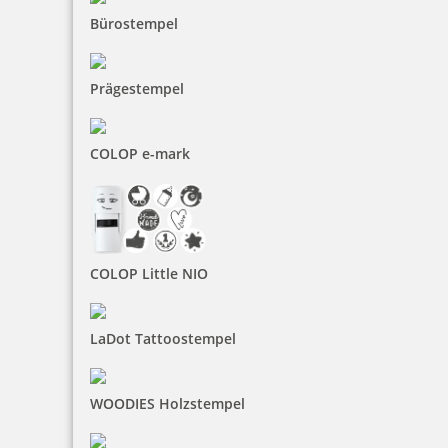
Bürostempel
inkl. 19 % Mwst.
Jetzt gestalten
Prägestempel
COLOP e-mark
Colop Printer 60 Datumstempel mit Text 76x37 mm
COLOP Little NIO
68,65 €
LaDot Tattoostempel
inkl. 19 % Mwst.
WOODIES Holzstempel
Jetzt gestalten