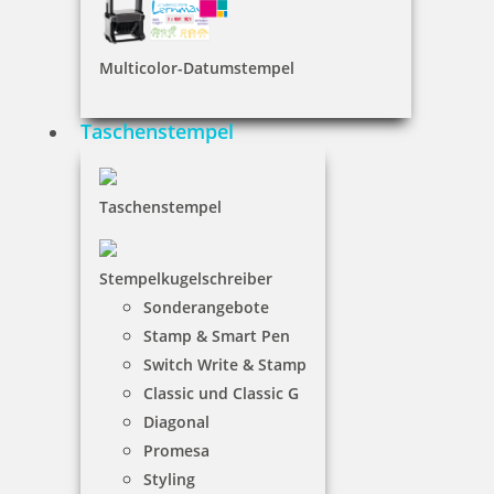
Colop Mini Dater S160 zweifarbiger Datumstempel mit Text
Multicolor-Datumstempel
Taschenstempel
25,55 €
Taschenstempel
inkl. 19 % Mwst.
Jetzt gestalten
Stempelkugelschreiber
Sonderangebote
Stamp & Smart Pen
Switch Write & Stamp
Classic und Classic G
Colop Printer S260N Datumstempel mit Text 45x24 mm
Diagonal
Promesa
Styling