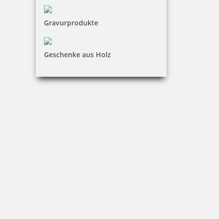
Gravurprodukte
Geschenke aus Holz
Colop Printer Q24 Datumstempel mit Text 24x24 mm
60,20 €
inkl. 19 % Mwst.
Jetzt gestalten