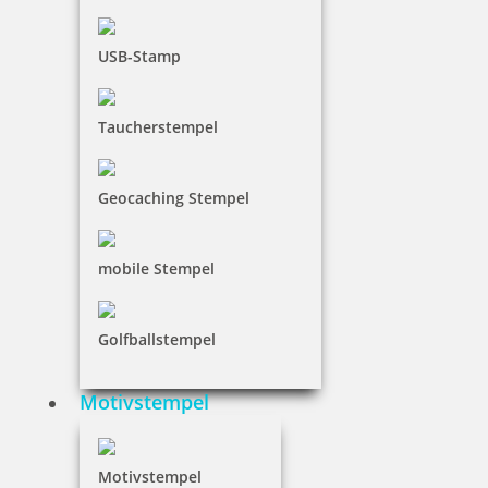
36,60 €
USB-Stamp
inkl. 19 % Mwst.
Jetzt gestalten
Taucherstempel
Geocaching Stempel
mobile Stempel
Colop Printer 38 Datumsstempel mit Text 56x33 mm
Golfballstempel
Motivstempel
47,35 €
inkl. 19 % Mwst.
Motivstempel