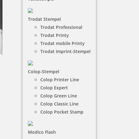
Trodat Stempel
Trodat Professional
Trodat Printy
Trodat mobile Printy
Trodat Imprint-Stempel
Colop-Stempel
Colop Printer Line
Colop Printer Line Dater
Colop Expert
Colop Green Line
Der Colop Printer-Datumstempel ist klein, leicht
Colop Classic Line
und handlich. So ist er perfekt für den privaten
Colop Pocket Stamp
Bereich geeignet. Mit ihm können Sie das Datum
und einen Text abdrucken.
Modico Flash