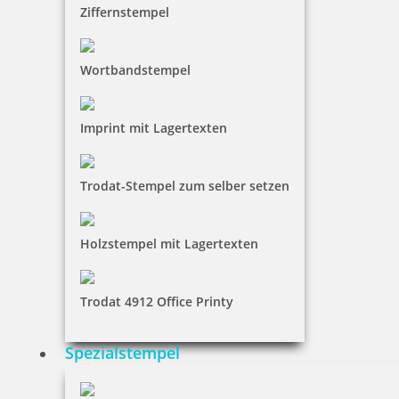
Ziffernstempel
Wortbandstempel
Colop Printer 54 zweifarbiger Datumstempel mit Text 50x40 mm
Imprint mit Lagertexten
58,45 €
Trodat-Stempel zum selber setzen
inkl. 19 % Mwst.
Jetzt gestalten
Holzstempel mit Lagertexten
Trodat 4912 Office Printy
Spezialstempel
Colop Printer 55 Datumstempel mit Text 60x40 mm