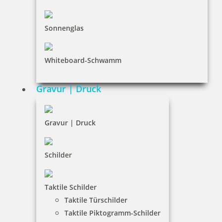
59,60 €
Sonnenglas
inkl. 19 % Mwst.
Jetzt gestalten
Whiteboard-Schwamm
Gravur | Druck
Gravur | Druck
Colop Printer 60 Datumstempel m. Datum rechts 76x37 mm
Schilder
59,60 €
Taktile Schilder
Taktile Türschilder
inkl. 19 % Mwst.
Taktile Piktogramm-Schilder
Jetzt gestalten