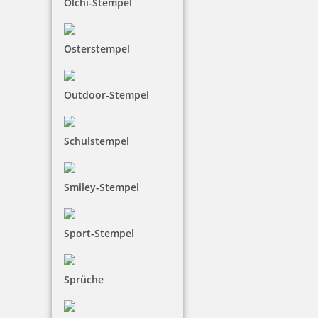
Olchi-Stempel
48,00 €
Osterstempel
inkl. 19 % Mwst.
Outdoor-Stempel
Jetzt gestalten
Schulstempel
Smiley-Stempel
Colop Printer 53 zweifarbiger Datumstempel mit Text 45x30 mm
Sport-Stempel
Sprüche
46,35 €