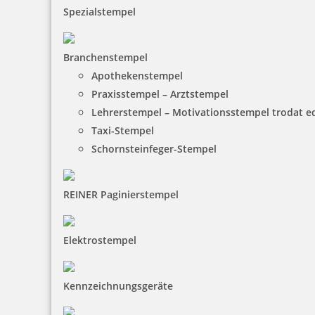
Spezialstempel
Branchenstempel
66,10 €
Apothekenstempel
Praxisstempel – Arztstempel
inkl. 19 % Mwst.
Lehrerstempel – Motivationsstempel trodat 
Jetzt gestalten
Taxi-Stempel
Schornsteinfeger-Stempel
REINER Paginierstempel
Colop Printer 55 zweifarbiger Datumstempel mit Text 60x40 mm
Elektrostempel
Kennzeichnungsgeräte
63,80 €