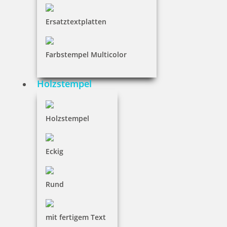
NACH WUNSCHSTEMPEL FILTERN
Ersatztextplatten
€-
↑
Farbstempel Multicolor
€+
↓
Holzstempel
28 Artikel in der Kategorie
Holzstempel
Eckig
Colop Mini Dater S120/P Datumstempel
Rund
mit fertigem Text