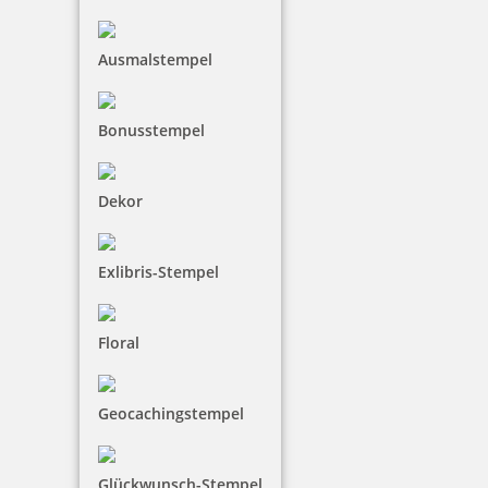
Jetzt gestalten
Ausmalstempel
Bonusstempel
Colop Printer 38 zweifarbiger Datumsstempel mit Text 56x33
mm
Dekor
Exlibris-Stempel
45,05 €
Floral
inkl. 19 % Mwst.
Jetzt gestalten
Geocachingstempel
Glückwunsch-Stempel