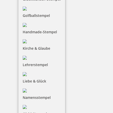
Colop Printer 52 Datumstempel mit Text 30x20 mm
Golfballstempel
Handmade-Stempel
36,30 €
Kirche & Glaube
inkl. 19 % Mwst.
Jetzt gestalten
Lehrerstempel
Liebe & Glück
Namensstempel
Colop Printer 53 Datumstempel mit Text 45x30 mm