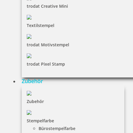
trodat Creative Mini
Textilstempel
Colop Printer 60 Datumstempel m. Doppeldatum 76x37 mm
trodat Motivstempel
trodat Pixel Stamp
66,10 €
Zubehör
inkl. 19 % Mwst.
Jetzt gestalten
Zubehör
Stempelfarbe
Bürostempelfarbe