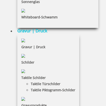
INFORMATIONEN
Sonnenglas
Impressum
Whiteboard-Schwamm
Datenschutz
AGB
Gravur | Druck
Widerruf
Barrierefreiheit
Gravur | Druck
Vertrag widerrufen
Schilder
KUNDENBEREICH
Taktile Schilder
Mein Konto
Taktile Türschilder
Warenkorb
Taktile Piktogramm-Schilder
Kundenservice
Gravurprodukte