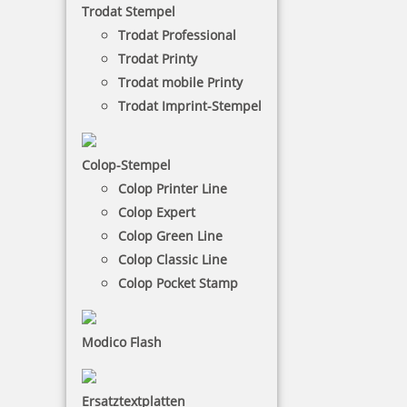
Trodat Stempel
NACH WUNSCHSTEMPEL FILTERN
Trodat Professional
Trodat Printy
Trodat mobile Printy
Trodat Imprint-Stempel
€-
↑
€+
↓
Colop-Stempel
Colop Printer Line
8 Artikel in der Kategorie
Colop Expert
Colop Green Line
Colop Classic Line
Colop Pocket Stamp
Glückwunschstempel Happy Birthday
Modico Flash
Ersatztextplatten