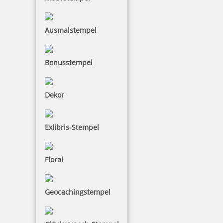
Ausmalstempel
Colop Printer Motivstempel Viel Glück, Feiern, Einladung
Bonusstempel
Dekor
17,90 €
inkl. 19 % Mwst.
Exlibris-Stempel
Jetzt gestalten
Floral
Stempeln Sie Ihren Glückwunsch zum Geburtstag,
zur Geburt, zur Taufe oder anderen Anlässen. Die
Geocachingstempel
praktischen Glückwunschstempel eignen sich auch
für Einladungen oder für ein herzliches Dankeschön.
Mit diesen Motivstempeln kann man nicht nur