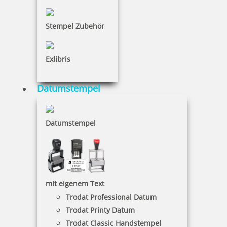
Jetzt gestalten
Stempel Zubehör
Exlibris
Glückwunschstempel Happy Mothers Day
Datumstempel
Datumstempel
24,75 €
inkl. 19 % Mwst.
Jetzt gestalten
mit eigenem Text
Trodat Professional Datum
Trodat Printy Datum
Trodat Classic Handstempel