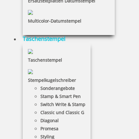
Ersatztextplatten Datumstempel
19,75 €
Multicolor-Datumstempel
inkl. 19 % Mwst.
Taschenstempel
Jetzt gestalten
Taschenstempel
Stempelkugelschreiber
Sonderangebote
Colop Printer Motivstempel zum Geburtstag, Alles Gute,
Stamp & Smart Pen
Dankeschön
Switch Write & Stamp
Classic und Classic G
Diagonal
17,90 €
Promesa
Styling