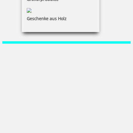
KONTAKT
Spezialists Service Agentur
Geschenke aus Holz
René Jaeger
Martin-Wehnert-Platz 3|02763 Zittau
+49 (0) 3583 77 45 19