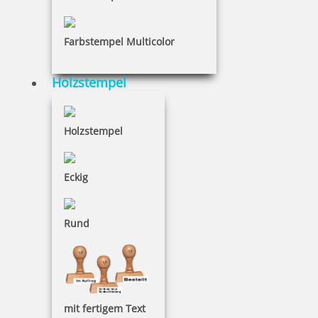
22,05 €
Farbstempel Multicolor
inkl. 19 % Mwst.
Jetzt gestalten
Holzstempel
Holzstempel
Eckig
Glückwunschstempel Alles Liebe zum Muttertag
Rund
16,15 €
inkl. 19 % Mwst.
mit fertigem Text