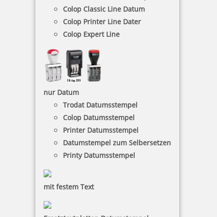
Colop Classic Line Datum
Colop Printer Line Dater
Glückwunschstempel Alles Liebe
Colop Expert Line
20,25 €
nur Datum
Trodat Datumsstempel
inkl. 19 % Mwst.
Colop Datumsstempel
Jetzt gestalten
Printer Datumsstempel
Datumstempel zum Selbersetzen
Printy Datumsstempel
mit festem Text
Colop Printer Motivstempel Konfirmation, Kommunion oder
Jugendweihe