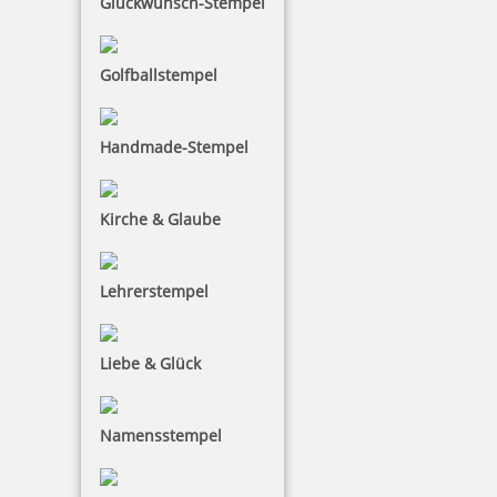
Glückwunsch-Stempel
Freunde und Familie überraschen. Die großen
Sichtfenster der Colop Printer-Modelle bieten
außerdem Platz für eigene Fotos und machen den
Golfballstempel
Stempel zum Unikat.
Handmade-Stempel
Kirche & Glaube
Lehrerstempel
Liebe & Glück
Namensstempel