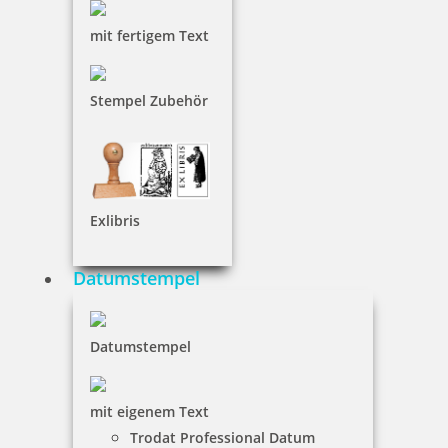
36,65 €
mit fertigem Text
inkl. 19 % Mwst.
Stempel Zubehör
Bestellen
Exlibris
Braille Türschild Anmeldung
Datumstempel
Datumstempel
36,65 €
mit eigenem Text
inkl. 19 % Mwst.
Trodat Professional Datum