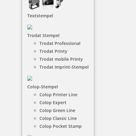
Taktile Türschilder
Textstempel
Braille Türschilder für eine neue, barrierefreie Welt,
die allen die Zugänge vereinfacht. Haptische
Türbeschilderungen sind für Menschen mit
Trodat Stempel
beschränktem Sehvermögen ideal, wirken aber
auch für Sehende ansprechend und ermöglichen
Trodat Professional
ein schnelleres Finden.
Trodat Printy
Trodat mobile Printy
Trodat Imprint-Stempel
€-
↑
€+
↓
Colop-Stempel
Colop Printer Line
21 Artikel in der Kategorie
Colop Expert
Colop Green Line
Colop Classic Line
Colop Pocket Stamp