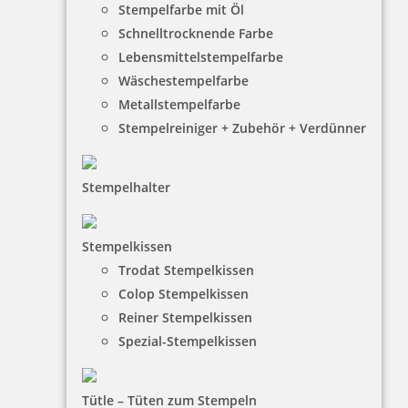
inkl. 19 % Mwst.
Stempelfarbe mit Öl
Bestellen
Schnelltrocknende Farbe
Lebensmittelstempelfarbe
Wäschestempelfarbe
Metallstempelfarbe
Stempelreiniger + Zubehör + Verdünner
Braille Türschild Wartezimmer
Stempelhalter
Stempelkissen
36,65 €
Trodat Stempelkissen
Colop Stempelkissen
Reiner Stempelkissen
inkl. 19 % Mwst.
Bestellen
Spezial-Stempelkissen
Tütle – Tüten zum Stempeln