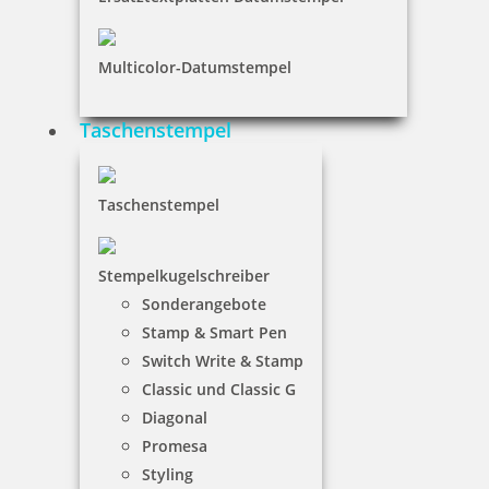
Multicolor-Datumstempel
Braille Türschild Geschäftsleitung
Taschenstempel
36,65 €
Taschenstempel
inkl. 19 % Mwst.
Bestellen
Stempelkugelschreiber
Sonderangebote
Stamp & Smart Pen
Switch Write & Stamp
Classic und Classic G
Diagonal
Braille Türschild Grafik-Design
Promesa
Styling