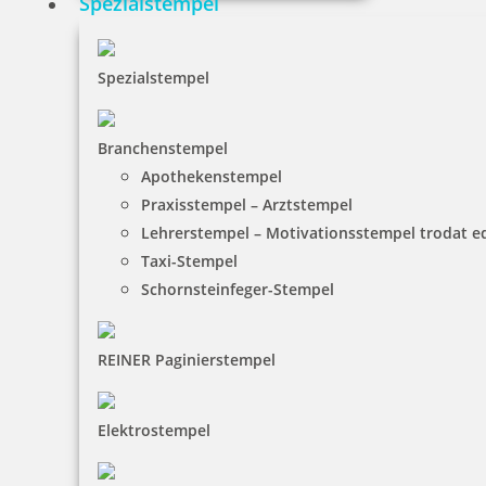
Spezialstempel
Braille Türschild Sprechzimmer 3
Spezialstempel
36,65 €
Branchenstempel
Apothekenstempel
inkl. 19 % Mwst.
Praxisstempel – Arztstempel
Bestellen
Lehrerstempel – Motivationsstempel trodat 
Taxi-Stempel
Schornsteinfeger-Stempel
REINER Paginierstempel
Braille Türschild Sprechzimmer 4
Elektrostempel