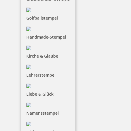
Golfballstempel
Braille Türschild Küche
Handmade-Stempel
Kirche & Glaube
36,65 €
inkl. 19 % Mwst.
Lehrerstempel
Bestellen
Liebe & Glück
Namensstempel
Braille Türschild Lager