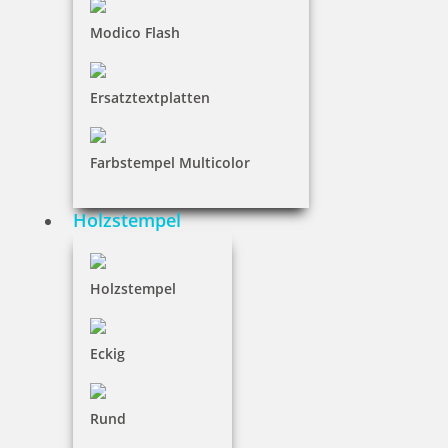
Braille Türschild Sprechzimmer 1
Modico Flash
Ersatztextplatten
36,65 €
Farbstempel Multicolor
inkl. 19 % Mwst.
Bestellen
Holzstempel
Holzstempel
Eckig
Braille Türschild Sprechzimmer 2
Rund