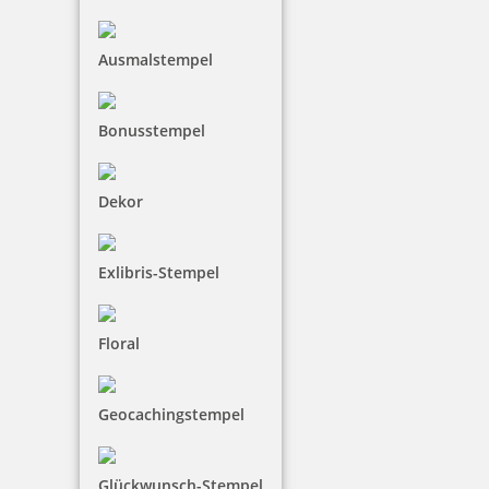
inkl. 19 % Mwst.
Bestellen
Ausmalstempel
Bonusstempel
Dekor
Braille Türschild Konferenzraum
Exlibris-Stempel
36,65 €
Floral
inkl. 19 % Mwst.
Geocachingstempel
Bestellen
Glückwunsch-Stempel