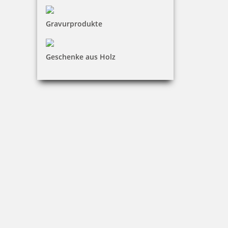
Gravurprodukte
36,65 €
Geschenke aus Holz
inkl. 19 % Mwst.
Bestellen
Braille Türschild WC Herren
36,65 €