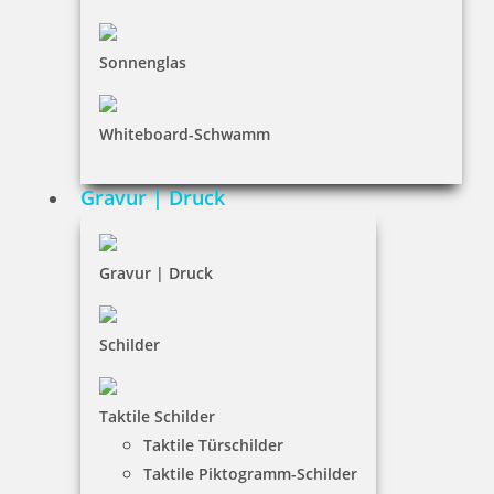
Sonnenglas
Braille Türschild WC Barrierefrei
Whiteboard-Schwamm
Gravur | Druck
36,65 €
inkl. 19 % Mwst.
Gravur | Druck
Bestellen
Schilder
Taktile Schilder
Taktile Türschilder
Braille Türschild WC Damen
Taktile Piktogramm-Schilder