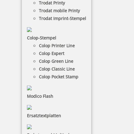
Trodat Printy
schaffen. Ob für besondere Anlässe,
Trodat mobile Printy
Werbegeschenke oder den Alltag – jedes Produkt
wird durch Ihre persönliche Note zu etwas ganz
Trodat Imprint-Stempel
Besonderem.
Colop-Stempel
€-
↑
Colop Printer Line
€+
↓
Colop Expert
Colop Green Line
Colop Classic Line
GRAVUR | DRUCK - KATEGORIEN
Colop Pocket Stamp
Schilder
Modico Flash
Ersatztextplatten
Taktile Schilder