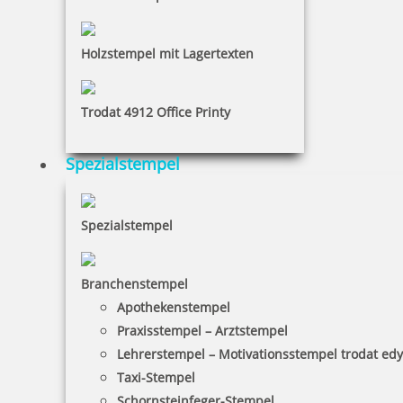
2,50 €
Holzstempel mit Lagertexten
inkl. 19 % Mwst.
Bestellen
Trodat 4912 Office Printy
Spezialstempel
Kugel blau
Spezialstempel
Branchenstempel
Apothekenstempel
0,50 €
Praxisstempel – Arztstempel
Lehrerstempel – Motivationsstempel trodat ed
inkl. 19 % Mwst.
Taxi-Stempel
Bestellen
Schornsteinfeger-Stempel