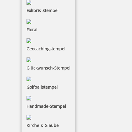
Exlibris-Stempel
2,50 €
Floral
inkl. 19 % Mwst.
Bestellen
Geocachingstempel
Glückwunsch-Stempel
Golfballstempel
5 Kugeln hellgrün im Säckchen
Handmade-Stempel
Kirche & Glaube
2,50 €