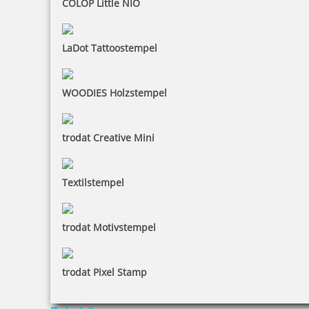
COLOP Little NIO
Kugel grün
LaDot Tattoostempel
WOODIES Holzstempel
0,50 €
trodat Creative Mini
inkl. 19 % Mwst.
Bestellen
Textilstempel
trodat Motivstempel
Kugel hellgrün
trodat Pixel Stamp