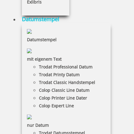
Exlibris
Holzkugelbahn ohne Gravur
Datumstempel
Datumstempel
219,00 €
mit eigenem Text
inkl. 19 % Mwst.
Trodat Professional Datum
Bestellen
Trodat Printy Datum
Trodat Classic Handstempel
Colop Classic Line Datum
Colop Printer Line Dater
Colop Expert Line
Holzkugelbahn mit indiv. Gravur
nur Datum
Trodat Datumsstempel