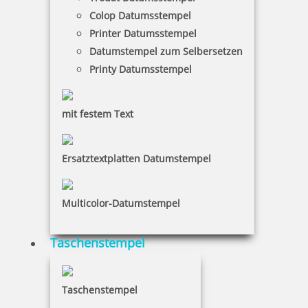
Colop Datumsstempel
Printer Datumsstempel
239,00 €
Datumstempel zum Selbersetzen
Printy Datumsstempel
inkl. 19 % Mwst.
Jetzt gestalten
mit festem Text
Ersatztextplatten Datumstempel
Auffangschale für Kugelbahn
Multicolor-Datumstempel
Taschenstempel
25,00 €
Taschenstempel