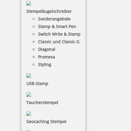
inkl. 19 % Mwst.
Bestellen
Stempelkugelschreiber
Sonderangebote
Stamp & Smart Pen
Switch Write & Stamp
Classic und Classic G
Diagonal
5 Kugeln blau im Säckchen
Promesa
Styling
USB-Stamp
2,50 €
inkl. 19 % Mwst.
Taucherstempel
Bestellen
Geocaching Stempel