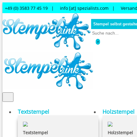
+49 (0) 3583 77 45 19 |
info [at] spezialists.com
|
Versand
Stempel selbst gestalt
0
Textstempel
Holzstempel
Textstempel
Holzstempel