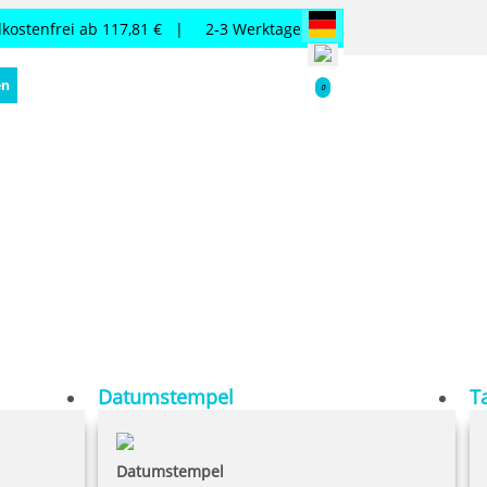
kostenfrei ab 117,81 € |
2-3 Werktage
en
0
Datumstempel
T
Datumstempel