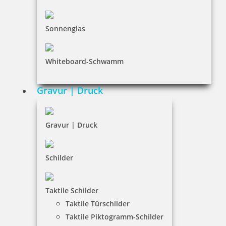
Dateiformate
INFORMATIONEN
Sonnenglas
Impressum
Whiteboard-Schwamm
Datenschutz
AGB
Gravur | Druck
Widerruf
Barrierefreiheit
Gravur | Druck
Vertrag widerrufen
Schilder
KUNDENBEREICH
Taktile Schilder
Mein Konto
Taktile Türschilder
Warenkorb
Taktile Piktogramm-Schilder