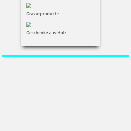
Kundenservice
Gravurprodukte
KONTAKT
Spezialists Service Agentur
Geschenke aus Holz
René Jaeger
Martin-Wehnert-Platz 3|02763 Zittau
+49 (0) 3583 77 45 19