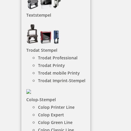
Tierstempel
Textstempel
Tierstempel sind Stempel mit Tiermotiven, z. B. mit
Katzen, Hunden, Pferden, Kaninchen u. ä.
NACH WUNSCHSTEMPEL FILTERN
Trodat Stempel
Trodat Professional
€-
↑
Trodat Printy
€+
↓
Trodat mobile Printy
Trodat Imprint-Stempel
1 Artikel in der Kategorie
Colop-Stempel
Colop Printer Line
Colop Expert
Colop Green Line
Colop Classic Line