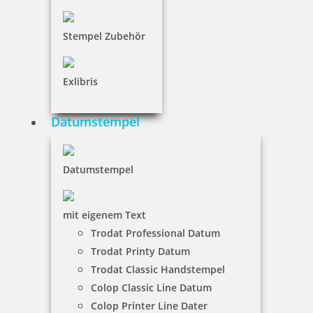
3,20 €
Stempel Zubehör
inkl. 19 % Mwst.
Bestellen
Exlibris
Datumstempel
Datumstempel
trodat magnetischer Whiteboard Schwamm grün
mit eigenem Text
Trodat Professional Datum
Trodat Printy Datum
3,20 €
Trodat Classic Handstempel
Colop Classic Line Datum
inkl. 19 % Mwst.
Colop Printer Line Dater