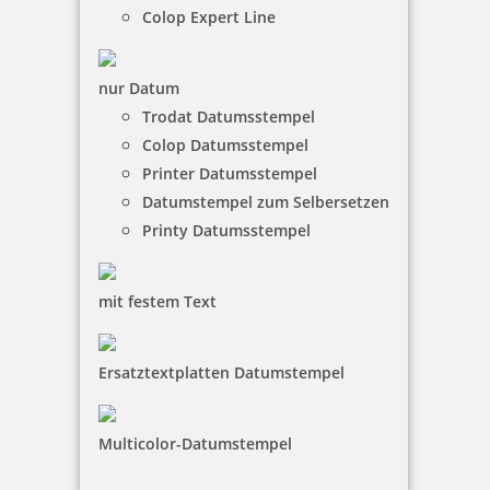
Bestellen
Colop Expert Line
nur Datum
Trodat Datumsstempel
Colop Datumsstempel
Printer Datumsstempel
trodat magnetischer Whiteboard Schwamm rot
Datumstempel zum Selbersetzen
Printy Datumsstempel
3,20 €
mit festem Text
inkl. 19 % Mwst.
Ersatztextplatten Datumstempel
Bestellen
Multicolor-Datumstempel
Der magnetische Whitboard-Schwamm von Trodat
ist bestens geeignet für das Büro, Schule und Ihr