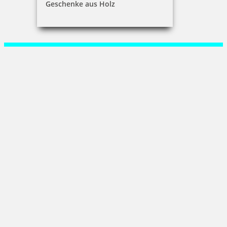
Geschenke aus Holz
René Jaeger
Martin-Wehnert-Platz 3|02763 Zittau
+49 (0) 3583 77 45 19