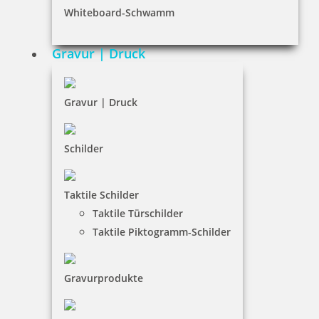
Whiteboard-Schwamm
Datenschutz
AGB
Gravur | Druck
Widerruf
Barrierefreiheit
Gravur | Druck
Vertrag widerrufen
Schilder
KUNDENBEREICH
Taktile Schilder
Mein Konto
Taktile Türschilder
Warenkorb
Taktile Piktogramm-Schilder
Kundenservice
Gravurprodukte
KONTAKT
Spezialists Service Agentur