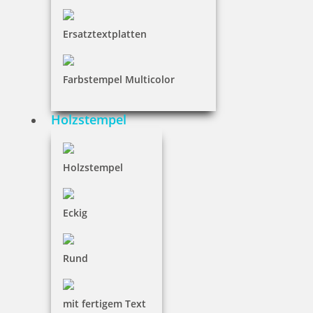
trodat magnetischer Whiteboard Schwamm blau
Ersatztextplatten
Farbstempel Multicolor
3,20 €
Holzstempel
inkl. 19 % Mwst.
Bestellen
Holzstempel
Eckig
Rund
trodat magnetischer Whiteboard Schwamm gelb
mit fertigem Text