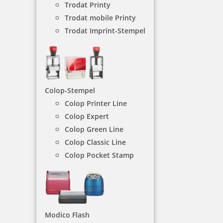
Trodat Printy
oder auch zu Hause – der praktische
Trodat mobile Printy
Löschschwamm sorgt für fröhliche Farbakzente am
Arbeitsplatz, wie im schulischen und privaten
Trodat Imprint-Stempel
Umfeld.
NACH WUNSCHSTEMPEL FILTERN
Colop-Stempel
Colop Printer Line
€-
↑
Colop Expert
€+
↓
Colop Green Line
Colop Classic Line
Colop Pocket Stamp
4 Artikel in der Kategorie
Modico Flash