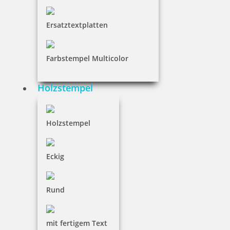
6,50 €
Ersatztextplatten
inkl. 19 % Mwst.
Bestellen
Farbstempel Multicolor
Holzstempel
Holzstempel
Trodat Printy 4810 Datumstempel 20 x 3,8 mm Kissen in Blau
Eckig
Rund
6,50 €
inkl. 19 % Mwst.
mit fertigem Text