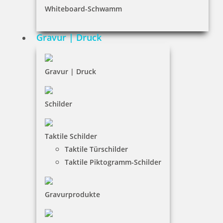
Whiteboard-Schwamm
Datenschutz
AGB
Gravur | Druck
Widerruf
Barrierefreiheit
Gravur | Druck
Vertrag widerrufen
Schilder
KUNDENBEREICH
Taktile Schilder
Mein Konto
Taktile Türschilder
Warenkorb
Taktile Piktogramm-Schilder
Kundenservice
Gravurprodukte
KONTAKT
Spezialists Service Agentur