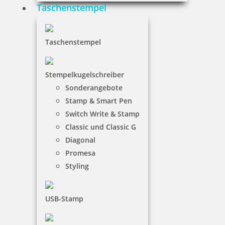
Taschenstempel
16,30 €
Taschenstempel
inkl. 19 % Mwst.
Bestellen
Stempelkugelschreiber
Sonderangebote
Stamp & Smart Pen
Switch Write & Stamp
Classic und Classic G
Diagonal
Trodat Printy 4816 Doppeldatum
Promesa
Styling
USB-Stamp
24,45 €