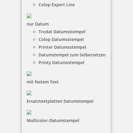
Colop Expert Line
Trodat Printy 4810 Datumstempel Englisch 20x3,8 mm
nur Datum
Trodat Datumsstempel
Colop Datumsstempel
Printer Datumsstempel
6,50 €
Datumstempel zum Selbersetzen
Printy Datumsstempel
inkl. 19 % Mwst.
Bestellen
mit festem Text
Ersatztextplatten Datumstempel
Trodat Printy 4820 Datumstempel 25 x 4 mm
Multicolor-Datumstempel