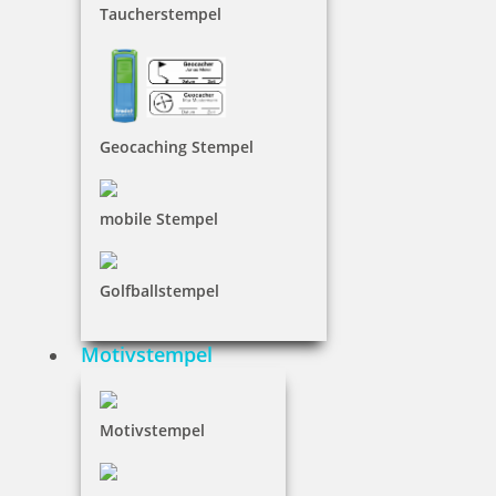
inkl. 19 % Mwst.
Taucherstempel
Bestellen
Geocaching Stempel
Trodat Printy 4810 Datumstempel Englisch 20x3,8 mm, Kissen in
mobile Stempel
Blau
Golfballstempel
6,50 €
Motivstempel
inkl. 19 % Mwst.
Bestellen
Motivstempel