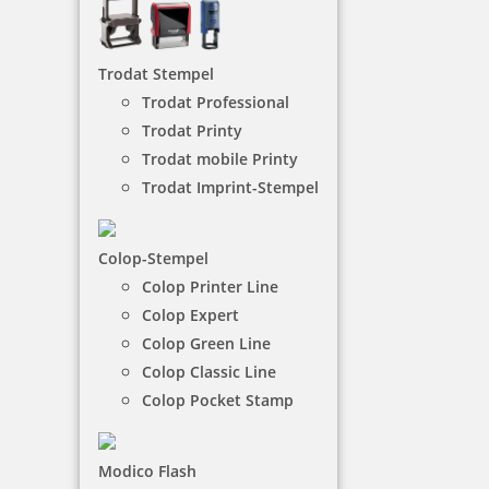
NACH WUNSCHSTEMPEL FILTERN
Trodat Stempel
Trodat Professional
€-
↑
Trodat Printy
€+
↓
Trodat mobile Printy
Trodat Imprint-Stempel
7 Artikel in der Kategorie
Colop-Stempel
Colop Printer Line
Colop Expert
Colop Green Line
Colop Classic Line
Colop Pocket Stamp
Trodat Printy 4810 Datumstempel 20x3,8 mm Kissen schwarz
innenliegend
Modico Flash