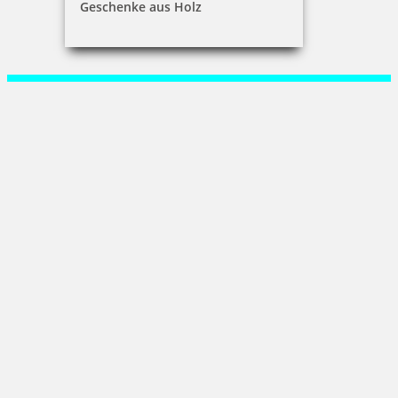
Geschenke aus Holz
René Jaeger
Martin-Wehnert-Platz 3|02763 Zittau
+49 (0) 3583 77 45 19