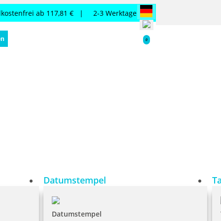
kostenfrei ab 117,81 € |
2-3 Werktage
en
0
Datumstempel
T
Datumstempel