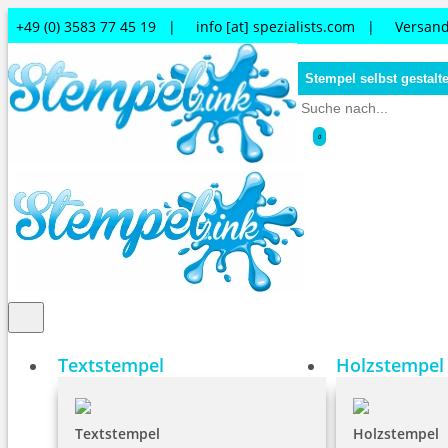
+49 (0) 3583 77 45 19 |
info [at] spezialists.com
|
Versand
Stempel selbst gestalt
0
Textstempel
Holzstempel
Textstempel
Holzstempel