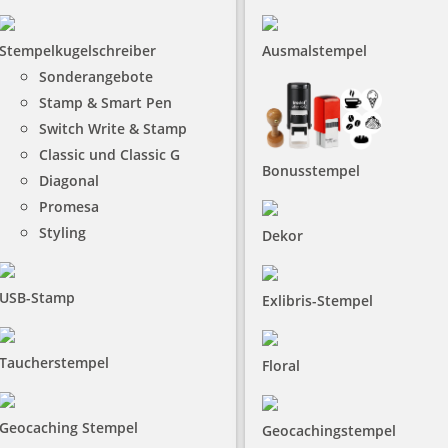
Stempelkugelschreiber
Ausmalstempel
Sonderangebote
Stamp & Smart Pen
Switch Write & Stamp
Classic und Classic G
Bonusstempel
Diagonal
Promesa
Styling
Dekor
USB-Stamp
Exlibris-Stempel
Taucherstempel
Floral
Geocaching Stempel
Geocachingstempel