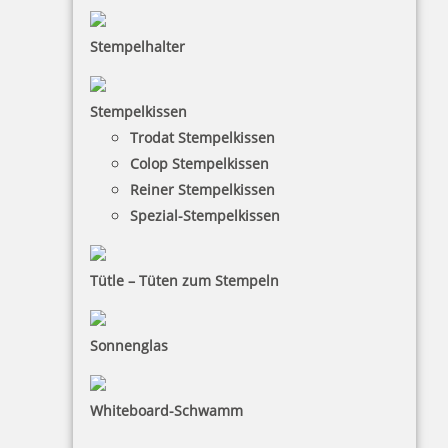
Stempelhalter
HINWEISE
Stempelkissen
Trodat Stempelkissen
FAQ
Colop Stempelkissen
Versandinformationen
Reiner Stempelkissen
Spezial-Stempelkissen
Zahlungsbedingungen
Bestellhinweise
Tütle – Tüten zum Stempeln
Dateiformate
INFORMATIONEN
Sonnenglas
Impressum
Whiteboard-Schwamm
Datenschutz