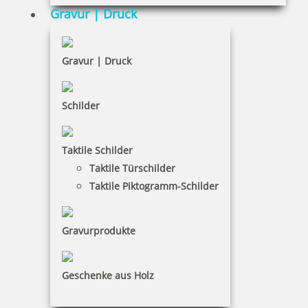
AGB
Gravur | Druck
Widerruf
Barrierefreiheit
Gravur | Druck
Vertrag widerrufen
Schilder
KUNDENBEREICH
Taktile Schilder
Mein Konto
Taktile Türschilder
Warenkorb
Taktile Piktogramm-Schilder
Kundenservice
Gravurprodukte
KONTAKT
Spezialists Service Agentur
Geschenke aus Holz
René Jaeger
Martin-Wehnert-Platz 3|02763 Zittau