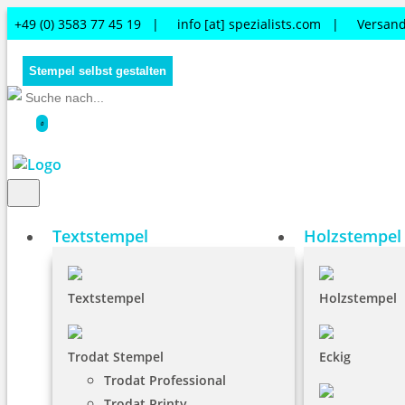
+49 (0) 3583 77 45 19 |
info [at] spezialists.com
|
Versand
Stempel selbst gestalten
0
Textstempel
Holzstempel
Textstempel
Holzstempel
Trodat Stempel
Eckig
Trodat Professional
Trodat Printy