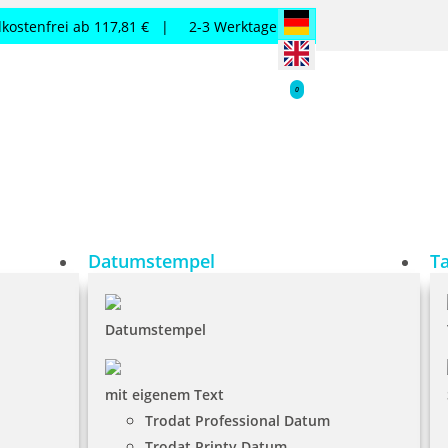
kostenfrei ab 117,81 € |
2-3 Werktage
0
Datumstempel
T
Datumstempel
mit eigenem Text
Trodat Professional Datum
Trodat Printy Datum