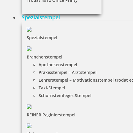
Trodat 4912 Office Printy
Spezialstempel
Holzstempel mit Abdruck: weniger denken, mehr tanzen
Spezialstempel
24,75 €
Branchenstempel
Apothekenstempel
inkl. 19 % Mwst.
Praxisstempel – Arztstempel
Jetzt gestalten
Lehrerstempel – Motivationsstempel trodat 
Taxi-Stempel
Schornsteinfeger-Stempel
REINER Paginierstempel
Holzstempel mit Abdruck: Blumen sind das Lachen der Erde