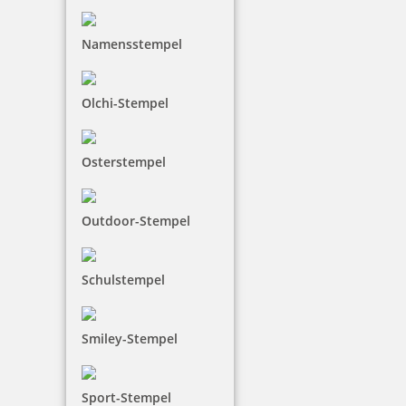
Namensstempel
Motivstempel Dankeschön
Olchi-Stempel
16,15 €
Osterstempel
inkl. 19 % Mwst.
Jetzt gestalten
Outdoor-Stempel
Schulstempel
Smiley-Stempel
Holzstempel Motiv Du bist magisch
Sport-Stempel