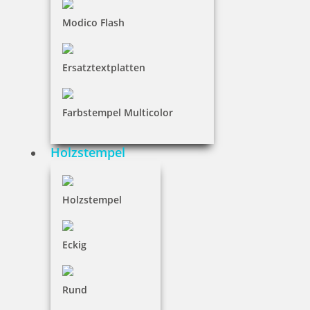
Modico Flash
Holzstempel mit Abdruck: du bist einfach toll
Ersatztextplatten
Farbstempel Multicolor
13,05 €
Holzstempel
inkl. 19 % Mwst.
Jetzt gestalten
Holzstempel
Eckig
Rund
Holzstempel mit Abdruck: Lieblingsort