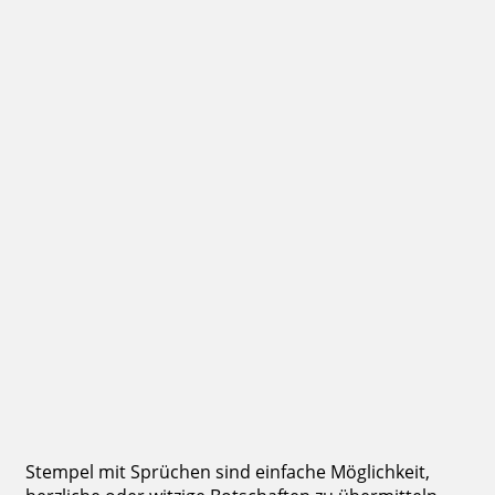
Jetzt gestalten
Motivstempel mit Abdruck: das wird wieder
16,15 €
inkl. 19 % Mwst.
Jetzt gestalten
Stempel mit Sprüchen sind einfache Möglichkeit,