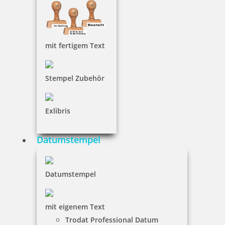
mit fertigem Text
13,05 €
inkl. 19 % Mwst.
Stempel Zubehör
Jetzt gestalten
Exlibris
Datumstempel
Motivstempel mit Abdruck: what goes around, comes around
Datumstempel
mit eigenem Text
Trodat Professional Datum
11,75 €