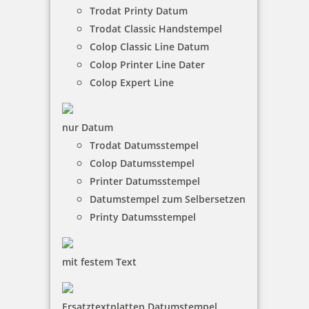
Trodat Printy Datum
Trodat Classic Handstempel
inkl. 19 % Mwst.
Colop Classic Line Datum
Jetzt gestalten
Colop Printer Line Dater
Colop Expert Line
nur Datum
Trodat Datumsstempel
Stempel mit Spruch: Entschuldigung? Wie wundervoll bis du
Colop Datumsstempel
denn bitte?
Printer Datumsstempel
Datumstempel zum Selbersetzen
Printy Datumsstempel
22,05 €
mit festem Text
inkl. 19 % Mwst.
Jetzt gestalten
Ersatztextplatten Datumstempel