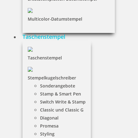
Multicolor-Datumstempel
Taschenstempel
Motivstempel to the moon & back
Taschenstempel
24,75 €
Stempelkugelschreiber
Sonderangebote
inkl. 19 % Mwst.
Stamp & Smart Pen
Jetzt gestalten
Switch Write & Stamp
Classic und Classic G
Diagonal
Promesa
Styling