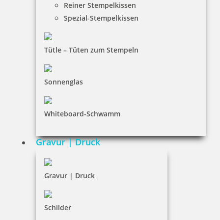
Holzstempel mit Spruch: Zuhause ist wo du bist
Reiner Stempelkissen
Spezial-Stempelkissen
Tütle – Tüten zum Stempeln
14,20 €
Sonnenglas
inkl. 19 % Mwst.
Jetzt gestalten
Whiteboard-Schwamm
Gravur | Druck
Holzstempel mit Abdruck: good things take time
Gravur | Druck
Schilder