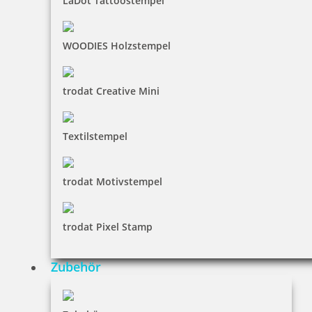
LaDot Tattoostempel
inkl. 19 % Mwst.
Jetzt gestalten
WOODIES Holzstempel
trodat Creative Mini
Textilstempel
Spruchstempel: Manches wird erst gut, wenn wir es gut sein
lassen.
trodat Motivstempel
22,05 €
trodat Pixel Stamp
inkl. 19 % Mwst.
Zubehör
Jetzt gestalten