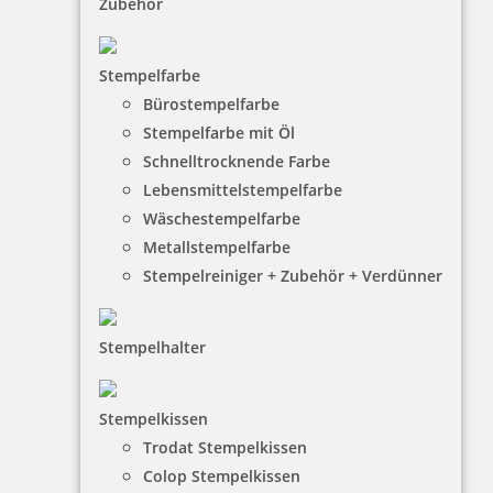
Zubehör
Stempelfarbe
Bürostempelfarbe
Holzstempel mit Spruch: you never lose. either you win or you
Stempelfarbe mit Öl
learn.
Schnelltrocknende Farbe
Lebensmittelstempelfarbe
Wäschestempelfarbe
22,05 €
Metallstempelfarbe
Stempelreiniger + Zubehör + Verdünner
inkl. 19 % Mwst.
Jetzt gestalten
Stempelhalter
Stempelkissen
Trodat Stempelkissen
Colop Stempelkissen