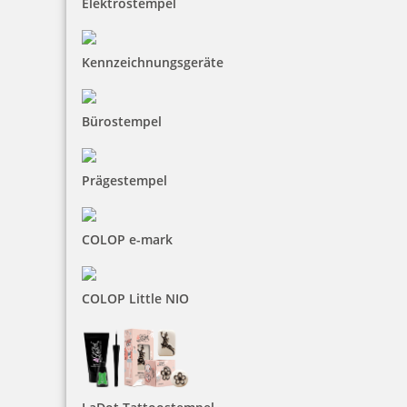
Elektrostempel
Kennzeichnungsgeräte
16,15 €
Bürostempel
inkl. 19 % Mwst.
Jetzt gestalten
Prägestempel
COLOP e-mark
Holzstempel Der Weg ist das Ziel
COLOP Little NIO
22,05 €