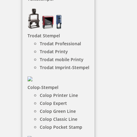
Sprüche
Stempel mit Sprüchen sind einfache Möglichkeit,
herzliche oder witzige Botschaften zu übermitteln.
Mit dem Holzstempel können Grußkarten,
Trodat Stempel
Geschenke und andere Bastelideen individuell
versehen werden.
Trodat Professional
Trodat Printy
Trodat mobile Printy
NACH WUNSCHSTEMPEL FILTERN
Trodat Imprint-Stempel
Colop-Stempel
€-
↑
Colop Printer Line
€+
↓
Colop Expert
Colop Green Line
26 Artikel in der Kategorie
Colop Classic Line
Colop Pocket Stamp