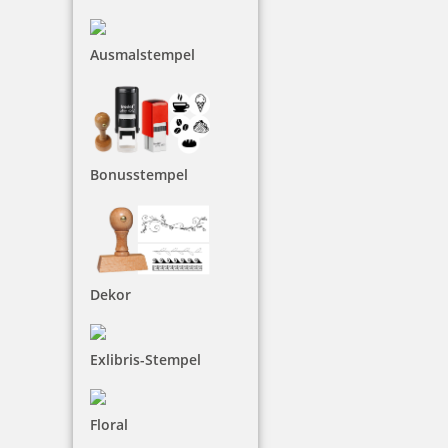
17,90 €
Ausmalstempel
inkl. 19 % Mwst.
Jetzt gestalten
Bonusstempel
Motivstempel Vielen Dank!
Dekor
Exlibris-Stempel
16,15 €
inkl. 19 % Mwst.
Floral
Jetzt gestalten