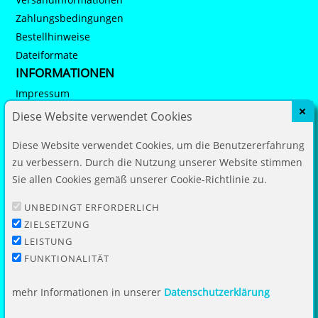
Zahlungsbedingungen
Bestellhinweise
Dateiformate
INFORMATIONEN
Impressum
Datenschutz
Diese Website verwendet Cookies
AGB
Diese Website verwendet Cookies, um die Benutzererfahrung
Widerruf
zu verbessern. Durch die Nutzung unserer Website stimmen
Barrierefreiheit
Sie allen Cookies gemäß unserer Cookie-Richtlinie zu.
Vertrag widerrufen
UNBEDINGT ERFORDERLICH
KUNDENBEREICH
ZIELSETZUNG
Mein Konto
LEISTUNG
Warenkorb
FUNKTIONALITÄT
Kundenservice
KONTAKT
mehr Informationen in unserer
Datenschutzerklärung
Spezialists Service Agentur