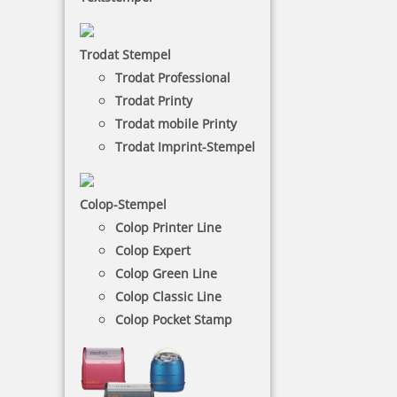
Printer Datumsstempel
Der Colop Printer ist ein Selbstfärber, der bereits
Trodat Stempel
über ein integriertes Stempelkissen verfügt.
Trodat Professional
Trodat Printy
Trodat mobile Printy
NACH WUNSCHSTEMPEL FILTERN
Trodat Imprint-Stempel
€-
↑
Colop-Stempel
€+
↓
Colop Printer Line
Colop Expert
Colop Green Line
12 Artikel in der Kategorie
Colop Classic Line
Colop Pocket Stamp