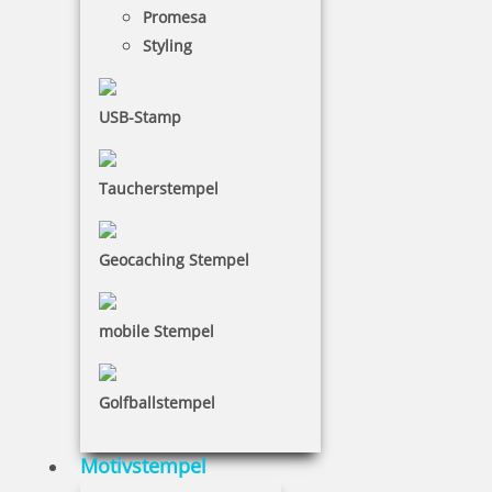
Promesa
Styling
17,15 €
USB-Stamp
inkl. 19 % Mwst.
Bestellen
Taucherstempel
Geocaching Stempel
Colop Mini Dater S160/L3 mit Datum rot und Wortabdruck
mobile Stempel
GEBUCHT
Golfballstempel
17,15 €
Motivstempel