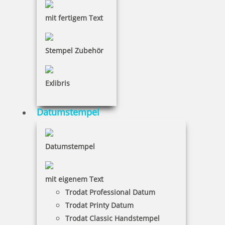
20,75 €
mit fertigem Text
inkl. 19 % Mwst.
Stempel Zubehör
Bestellen
Exlibris
Datumstempel
Colop Mini Info S120/W Wortbandstempelmit 12 Standardtexten
Datumstempel
mit eigenem Text
9,90 €
Trodat Professional Datum
Trodat Printy Datum
inkl. 19 % Mwst.
Trodat Classic Handstempel