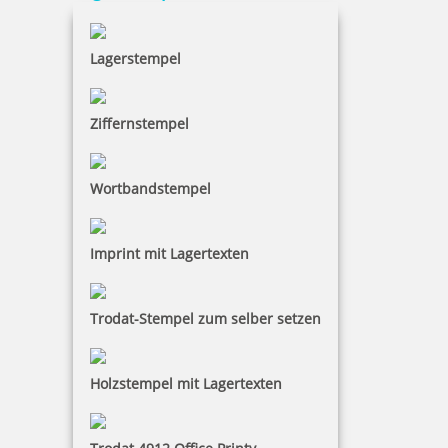
Der Colop Printer ist ein Selbstfärber, der bereits
über ein integriertes Stempelkissen verfügt. Bei
Lagerstempel
diesem Stempel wird der Tag und das Jahr in Zahlen,
der Monat abgekürzt in Buchstaben abgedruckt.
Ziffernstempel
Wortbandstempel
Imprint mit Lagertexten
Trodat-Stempel zum selber setzen
Holzstempel mit Lagertexten