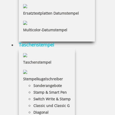
Ersatztextplatten Datumstempel
Colop Mini Dater S160/L1 mit Datum rot und Wortabdruck
EINGANG
Multicolor-Datumstempel
17,15 €
Taschenstempel
inkl. 19 % Mwst.
Taschenstempel
Bestellen
Stempelkugelschreiber
Sonderangebote
Stamp & Smart Pen
Switch Write & Stamp
Colop Mini Dater S160/L2 mit Datum rot und Wortabdruck
Classic und Classic G
BEZAHLT
Diagonal