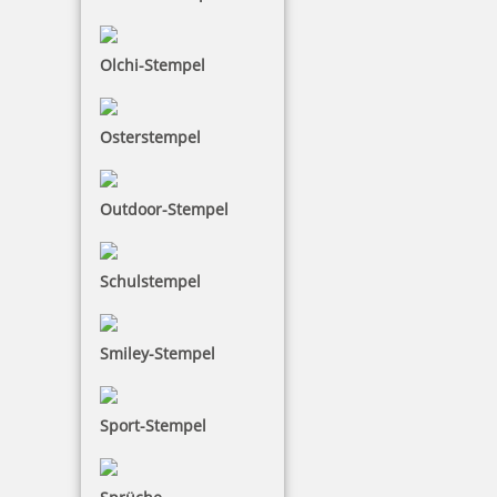
Olchi-Stempel
39,90 €
Osterstempel
inkl. 19 % Mwst.
Bestellen
Outdoor-Stempel
Schulstempel
Smiley-Stempel
COLOP Mini-Dater S 160/L5 E-M@ILED Kissen blau/rot
Sport-Stempel
17,15 €