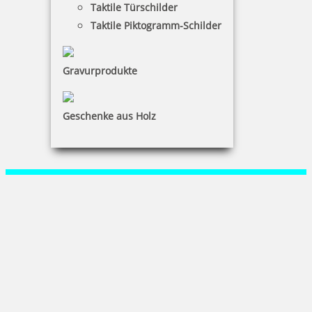
Taktile Türschilder
Warenkorb
Taktile Piktogramm-Schilder
Kundenservice
Gravurprodukte
KONTAKT
Spezialists Service Agentur
Geschenke aus Holz
René Jaeger
Martin-Wehnert-Platz 3|02763 Zittau
+49 (0) 3583 77 45 19