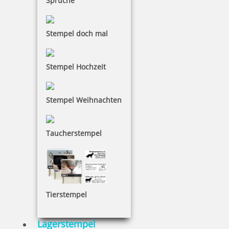
Sprüche
inkl. 19 % Mwst.
Bestellen
Stempel doch mal
Stempel Hochzeit
Stempel Weihnachten
Colop Mini Dater S160/L6 mit Datum rot und Wortabdruck
GESCANNT
Taucherstempel
17,15 €
Tierstempel
inkl. 19 % Mwst.
Bestellen
Lagerstempel