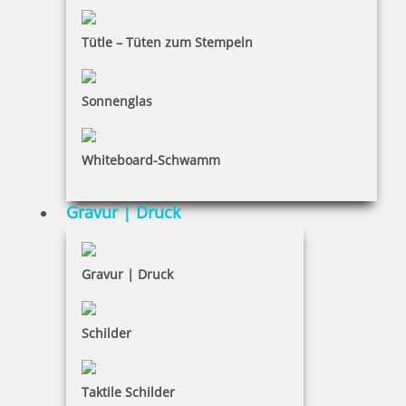
Bestellhinweise
Tütle – Tüten zum Stempeln
Dateiformate
INFORMATIONEN
Sonnenglas
Impressum
Whiteboard-Schwamm
Datenschutz
AGB
Gravur | Druck
Widerruf
Barrierefreiheit
Gravur | Druck
Vertrag widerrufen
Schilder
KUNDENBEREICH
Taktile Schilder
Mein Konto