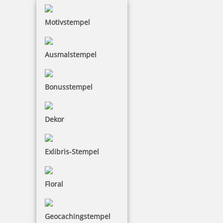
inkl. 19 % Mwst.
Bestellen
Motivstempel
Ausmalstempel
Bonusstempel
Colop Mini Dater S160/L4 mit Datum rot und Wortabdruck
GEFAXT
Dekor
17,15 €
Exlibris-Stempel
inkl. 19 % Mwst.
Floral
Bestellen
Geocachingstempel