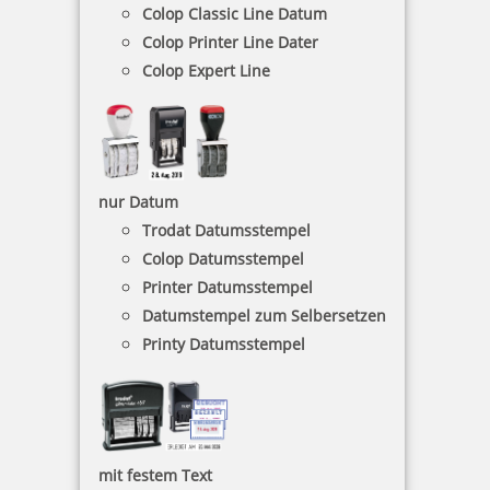
Bestellen
Colop Classic Line Datum
Colop Printer Line Dater
Colop Expert Line
Colop Mini Info Dater S120/WD Datumstempel mit 12
Standardtexten
nur Datum
Trodat Datumsstempel
Colop Datumsstempel
Printer Datumsstempel
18,30 €
Datumstempel zum Selbersetzen
Printy Datumsstempel
inkl. 19 % Mwst.
Bestellen
mit festem Text