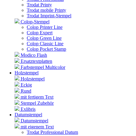
Trodat Printy
Trodat mobile Printy
Trodat Imprint-Stempel
Colop-Stempel
Colop Printer Line
Colop Expert
Colop Green Line
Colop Classic Line
Colop Pocket Stamp
Modico Flash
Ersatztextplatten
Farbstempel Multicolor
Holzstempel
Holzstempel
Eckig
Rund
mit fertigem Text
Stempel Zubehör
Exlibris
Datumstempel
Datumstempel
mit eigenem Text
Trodat Professional Datum