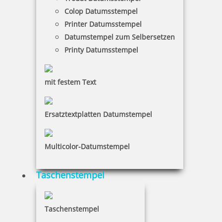
inkl. 19 % Mwst.
Colop Datumsstempel
Bestellen
Printer Datumsstempel
Datumstempel zum Selbersetzen
Printy Datumsstempel
mit festem Text
trodat LITTLE DOTs RECHENRALLY Plus Minus Rechenroller Set
Ersatztextplatten Datumstempel
Multicolor-Datumstempel
10,35 €
Taschenstempel
inkl. 19 % Mwst.
Bestellen
Taschenstempel