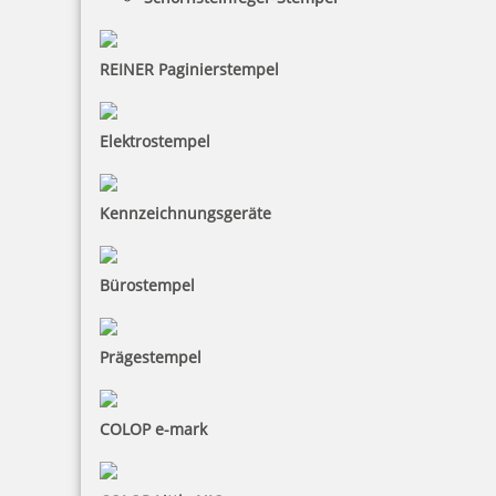
trodat edy FIX - Motivationsstempel Smiley - Printy 4922
REINER Paginierstempel
Elektrostempel
10,35 €
Kennzeichnungsgeräte
inkl. 19 % Mwst.
Bestellen
Bürostempel
Prägestempel
trodat edy FIX - Motivationsstempel Spitze! - Printy 4922
COLOP e-mark