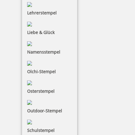
Lehrerstempel
Liebe & Glück
trodat edy FIX - Motivationsstempel Drachenstark - Printy 4922
Namensstempel
10,35 €
Olchi-Stempel
inkl. 19 % Mwst.
Bestellen
Osterstempel
Outdoor-Stempel
Schulstempel