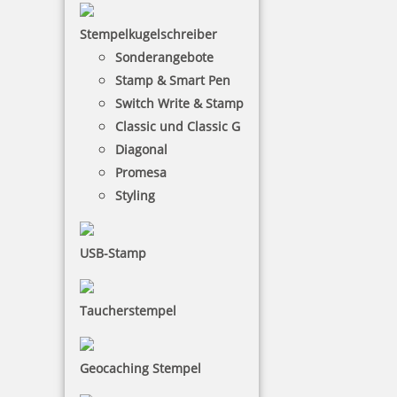
Stempelkugelschreiber
Sonderangebote
Trodat Deine Dinge Stempel mit Textplatte
Stamp & Smart Pen
Switch Write & Stamp
Classic und Classic G
Diagonal
24,95 €
Promesa
Styling
inkl. 19 % Mwst.
Jetzt gestalten
USB-Stamp
Taucherstempel
Geocaching Stempel
Trodat Deine Dinge Stempel Typo