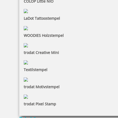
COLOP Little NIO
10,35 €
LaDot Tattoostempel
inkl. 19 % Mwst.
Bestellen
WOODIES Holzstempel
trodat Creative Mini
Textilstempel
trodat edy FIX - Motivationsstempel Weiter so - Printy 4922
trodat Motivstempel
10,35 €
trodat Pixel Stamp
inkl. 19 % Mwst.