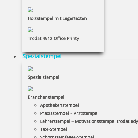
Holzstempel mit Lagertexten
Trodat 4912 Office Printy
trodat edy FIX - Motivationsstempel Sehr schön! - Printy 4922
Spezialstempel
Spezialstempel
10,35 €
inkl. 19 % Mwst.
Branchenstempel
Bestellen
Apothekenstempel
Praxisstempel – Arztstempel
Lehrerstempel – Motivationsstempel trodat ed
Taxi-Stempel
Schornsteinfeger-Stempel