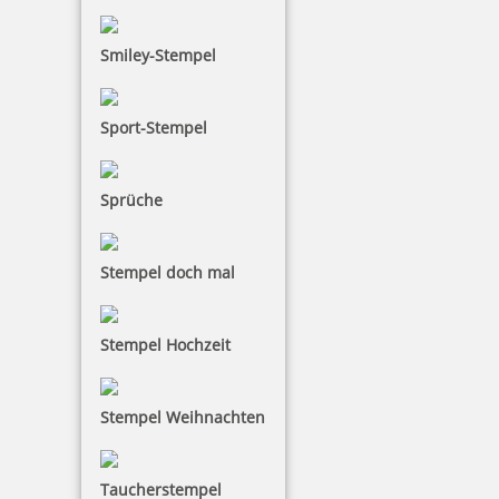
trodat edy FIX - Motivationsstempel Lass dich nicht hängen
Smiley-Stempel
Sport-Stempel
10,25 €
inkl. 19 % Mwst.
Sprüche
Bestellen
Stempel doch mal
Stempel Hochzeit
trodat edy FIX - Motivationsstempel Fleissig - Printy 4922
Stempel Weihnachten
Taucherstempel