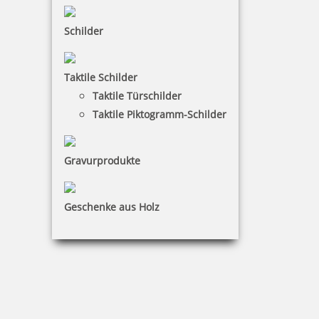
Schilder
10,35 €
Taktile Schilder
inkl. 19 % Mwst.
Taktile Türschilder
Bestellen
Taktile Piktogramm-Schilder
Gravurprodukte
Geschenke aus Holz
trodat edy Plesiosaurus Dinosaurier Stempel
10,35 €