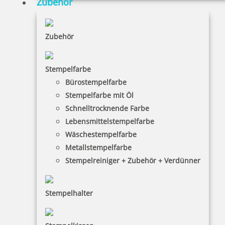
Zubehör
Bestellen
Zubehör
Stempelfarbe
Bürostempelfarbe
trodat edy Triceratops Dinosaurier Stempel
Stempelfarbe mit Öl
Schnelltrocknende Farbe
Lebensmittelstempelfarbe
Wäschestempelfarbe
10,35 €
Metallstempelfarbe
Stempelreiniger + Zubehör + Verdünner
inkl. 19 % Mwst.
Bestellen
Stempelhalter