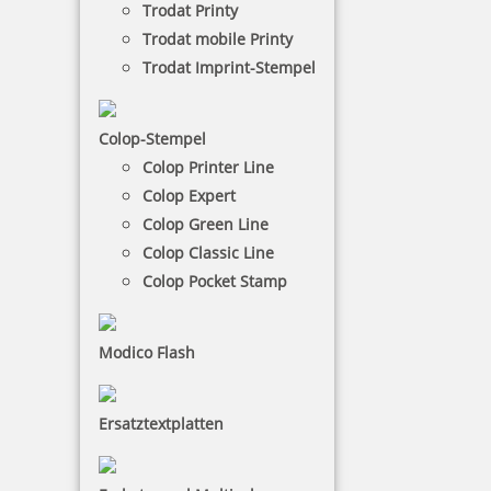
Trodat Printy
Stempel sind in einer Vielzahl von Farben erhältlich,
Trodat mobile Printy
sodass Sie ganz nach Ihrem Geschmack und Anlass
wählen können. Ob lebendige Farben für fröhliche
Trodat Imprint-Stempel
Anlässe oder dezente Töne für formelle Dokumente
– die Auswahl ist groß und bietet für jeden etwas.
Colop-Stempel
Colop Printer Line
NACH WUNSCHSTEMPEL FILTERN
Colop Expert
Colop Green Line
Colop Classic Line
€-
↑
Colop Pocket Stamp
€+
↓
Modico Flash
45 Artikel in der Kategorie
Ersatztextplatten