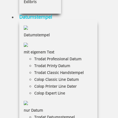
Exlibris
5,15 €
Datumstempel
inkl. 19 % Mwst.
Datumstempel
Bestellen
mit eigenem Text
Trodat Professional Datum
Trodat Printy Datum
Trodat Classic Handstempel
Colop Marky Nachfüllset inklusive Kissen Textilband und
Colop Classic Line Datum
Etiketten
Colop Printer Line Dater
Colop Expert Line
10,50 €
nur Datum
Trodat Datumsstempel