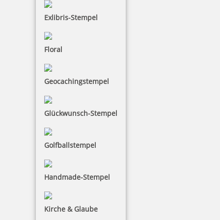
Exlibris-Stempel
inkl. 19 % Mwst.
Bestellen
Floral
Geocachingstempel
trodat edy FIX - Motivstempel Außergewöhnlich - Printy 4922
Glückwunsch-Stempel
Golfballstempel
10,35 €
Handmade-Stempel
inkl. 19 % Mwst.
Bestellen
Kirche & Glaube