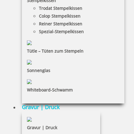
Stempelkissen
Trodat Stempelkissen
Colop Stempelkissen
trodat edy T-Rex Dinosaurier Stempel
Reiner Stempelkissen
Spezial-Stempelkissen
Tütle – Tüten zum Stempeln
10,35 €
inkl. 19 % Mwst.
Sonnenglas
Bestellen
Whiteboard-Schwamm
Gravur | Druck
trodat edy Stegosaurus Dinosaurier Stempel
Gravur | Druck